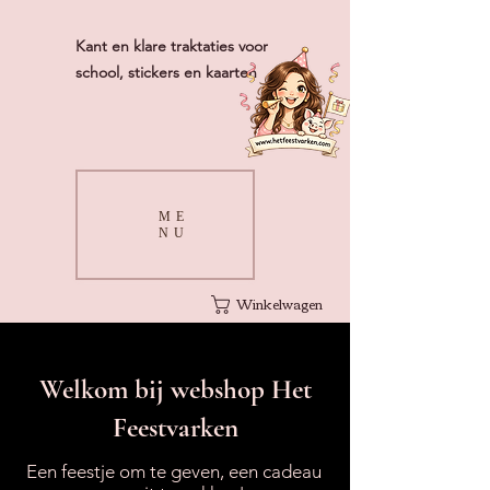
Kant en klare traktaties voor
school, stickers en kaarten
ME
NU
Winkelwagen
Welkom bij webshop Het
Feestvarken
Een feestje om te geven, een cadeau