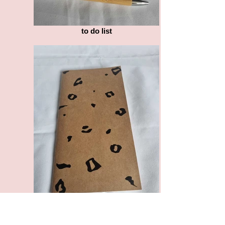
to do list
20230406_152750 (1)