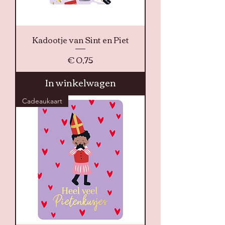
Kadootje van Sint en Piet
Prijs
€ 0,75
In winkelwagen
Cadeaukaart