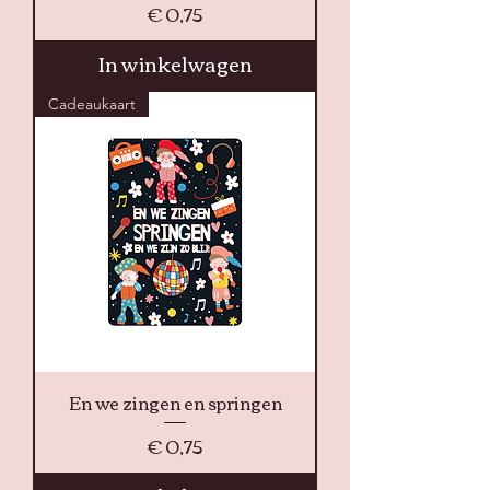
Prijs
€ 0,75
In winkelwagen
Cadeaukaart
En we zingen en springen
Prijs
€ 0,75