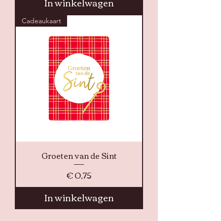
In winkelwagen
Cadeaukaart
Groeten van de Sint
Prijs
€ 0,75
In winkelwagen