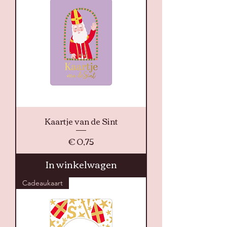
Kaartje van de Sint
Prijs
€ 0,75
In winkelwagen
Cadeaukaart