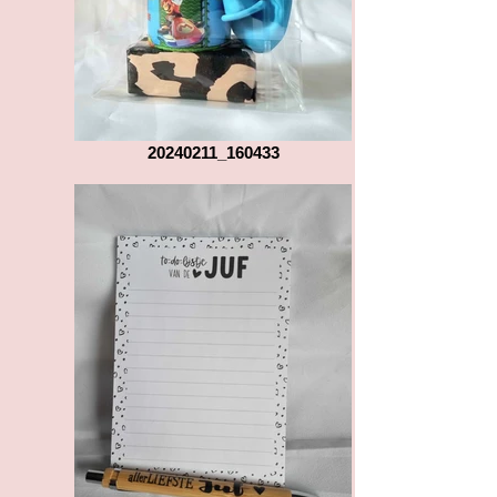
20240211_160433