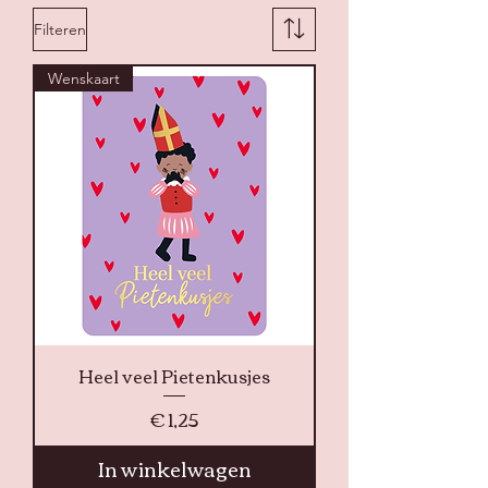
Filteren
Wenskaart
Heel veel Pietenkusjes
Prijs
€ 1,25
In winkelwagen