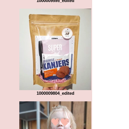
1000009595_edited
1000009804_edited