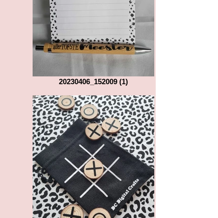
20230406_152009 (1)