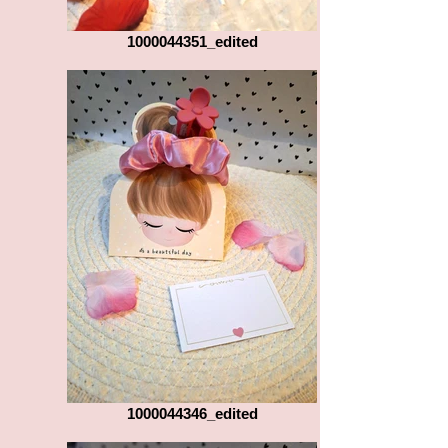
1000044351_edited
1000044346_edited