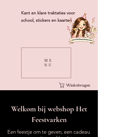
Kant en klare traktaties voor
school, stickers en kaarten
ME
NU
Winkelwagen
Welkom bij webshop Het
Feestvarken
Een feestje om te geven, een cadeau