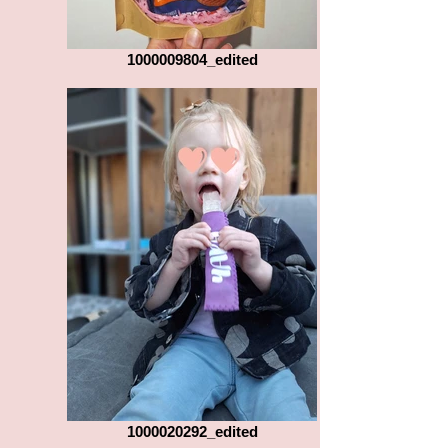
1000009804_edited
1000020292_edited