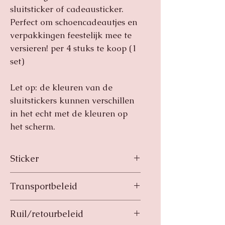
sluitsticker of cadeausticker.
Perfect om schoencadeautjes en
verpakkingen feestelijk mee te
versieren! per 4 stuks te koop (1
set)
Let op: de kleuren van de
sluitstickers kunnen verschillen
in het echt met de kleuren op
het scherm.
Sticker
Vrolijke Sinterklaas-wensetiketten in
Transportbeleid
de vorm van een pietje, schoen,
bloem en hart. Te gebruiken als
Transportbeleid
sluitsticker of cadeausticker. Perfect
Ruil/retourbeleid
Uw pakket wordt nadat hij
om schoencadeautjes en