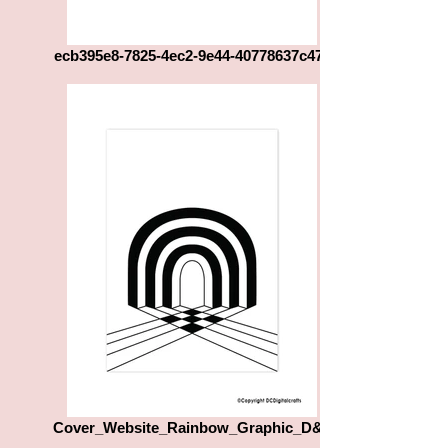
ecb395e8-7825-4ec2-9e44-40778637c471
Cover_Website_Rainbow_Graphic_D&L