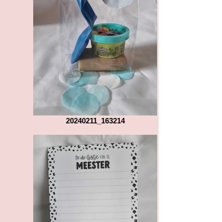
20240211_163214