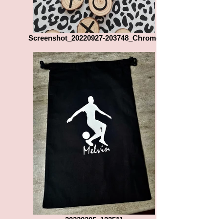
Screenshot_20220927-203748_Chrome