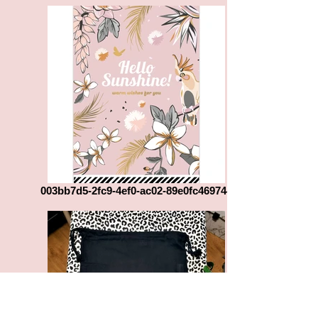
003bb7d5-2fc9-4ef0-ac02-89e0fc469744