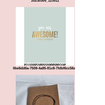
20230305_123511
0be6dd6a-7509-4a85-81c8-7fdbf6cc56a0