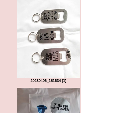
20230406_151634 (1)