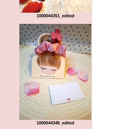
1000044351_edited
1000044346_edited