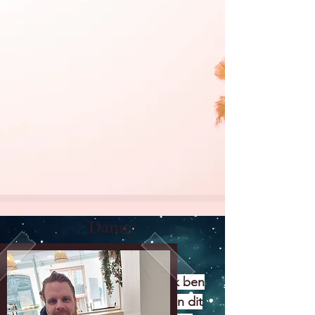
Danny
Ontwerper
hallo, mijn naam is Danny. Ik ben
meer op de achtergrond van dit