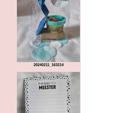
20240211_163214