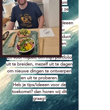
bedrijf aanwezig. Mijn vrouw
bedenkt dingen en ik werk ze
graag voor haar uit.
Mijn doel voor dit bedrijf is ideeen
van klanten en mijn vrouw
uitwerken en een goed product
afleveren zodat we mensen
kunnen blijven helpen.
En voor mijzelf, om mijn portfolio
uit te breiden, mezelf uit te dagen
om nieuwe dingen te ontwerpen
en uit te proberen.
Heb je tips/ideeen voor de
toekomst? dan horen wij dit
graag!