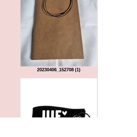
20230406_152708 (1)