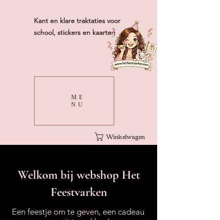
Kant en klare traktaties voor
school, stickers en kaarten
ME
NU
Winkelwagen
Welkom bij webshop Het
Feestvarken
Een feestje om te geven, een cadeau