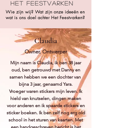
Het Feestvarken
Wie zijn wij? Wat zijn onze ideeën en
wat is ons doel achter Het Feestvarken?
Claudia
Owner, Ontwerper
Mijn naam is Claudia, ik ben 38 jaar
oud, ben getrouwd met Danny en
samen hebben we een dochter van
bijna 3 jaar, genaamd Yara.
Vroeger waren stickers mijn leven. Ik
hield van knutselen, dingen maken
voor anderen en ik spaarde stickers en
sticker boeken. Ik ben zelf nog erg old
school in het sturen van kaarten. Met
een handgeschreven bericht is het