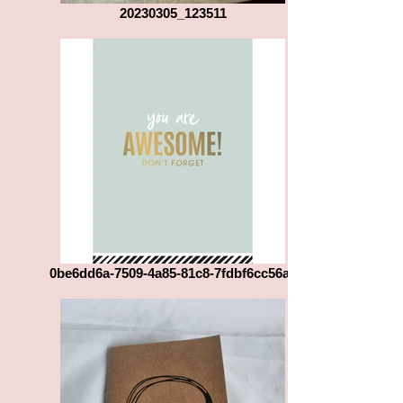
20230305_123511
0be6dd6a-7509-4a85-81c8-7fdbf6cc56a0