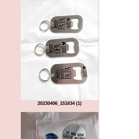
20230406_151634 (1)