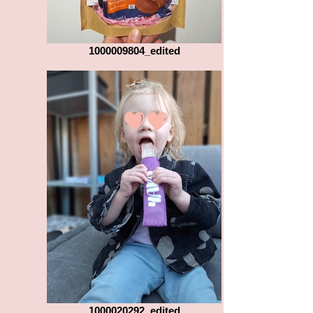
1000009804_edited
1000020292_edited