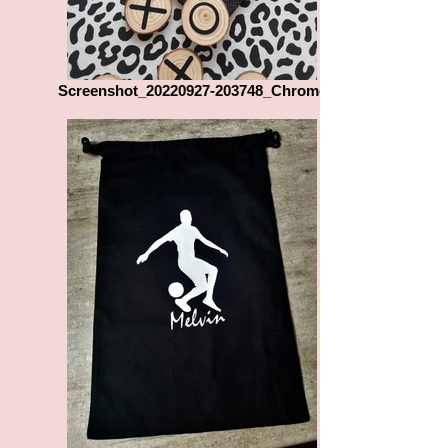
Screenshot_20220927-203748_Chrome