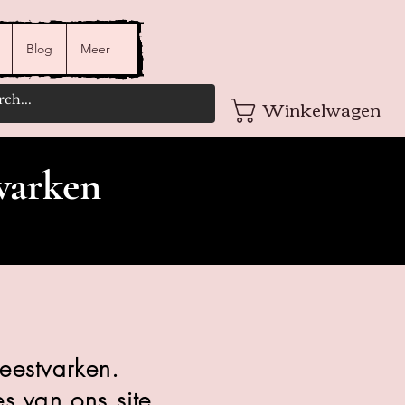
Blog
Meer
Winkelwagen
varken
eestvarken.
s van ons site