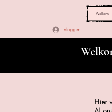
Welkom
Inloggen
Welkom
Hier 
Al on