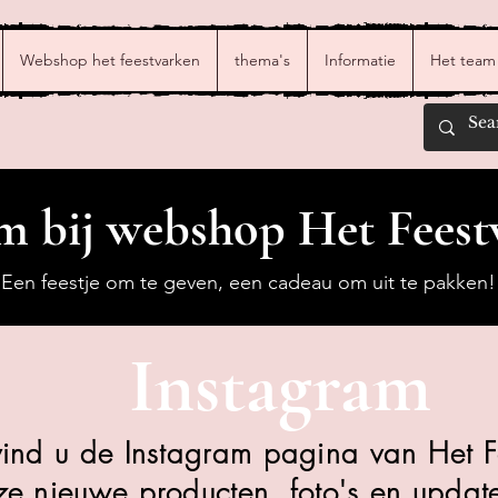
Webshop het feestvarken
thema's
Informatie
Het team
 bij webshop Het Feest
Een feestje om te geven, een cadeau om uit te pakken!
Instagram
vind u de Instagram pagina van Het F
ze nieuwe producten, foto's en update