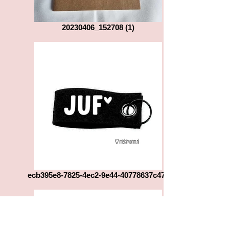
20230406_152708 (1)
ecb395e8-7825-4ec2-9e44-40778637c471