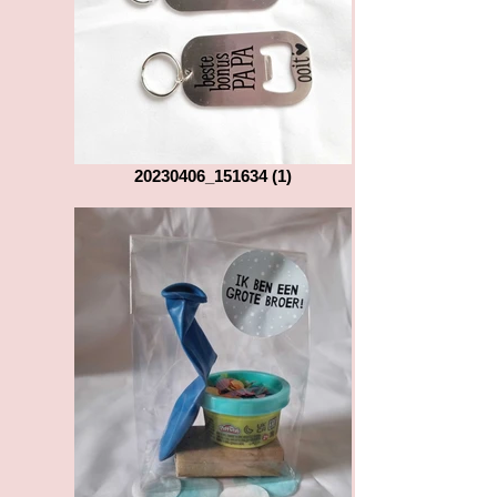
20230406_151634 (1)