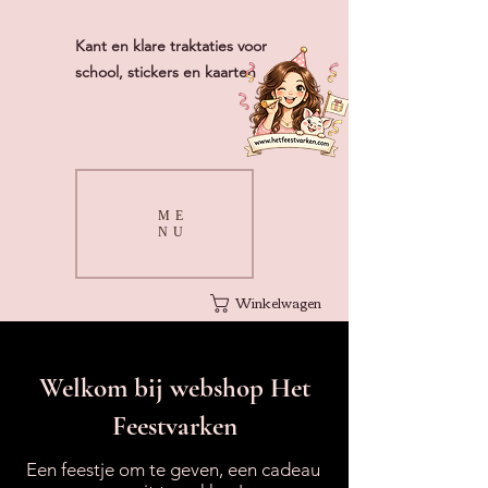
Kant en klare traktaties voor
school, stickers en kaarten
ME
NU
Winkelwagen
Welkom bij webshop Het
Feestvarken
Een feestje om te geven, een cadeau