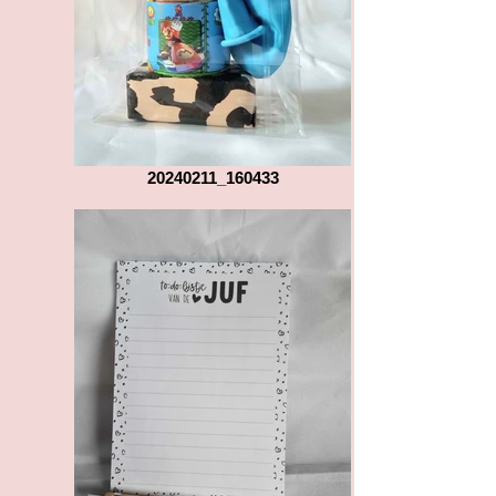
20240211_160433