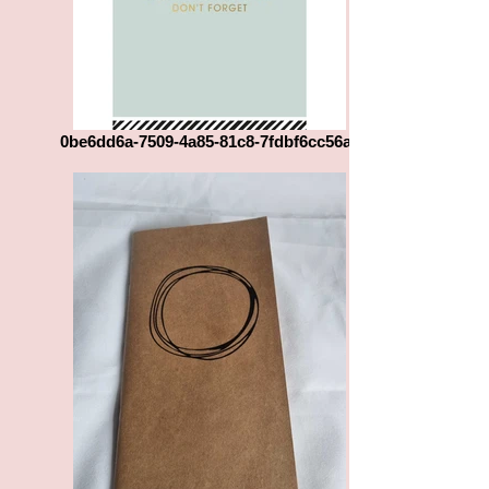
0be6dd6a-7509-4a85-81c8-7fdbf6cc56a0