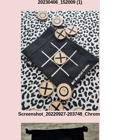
20230406_152009 (1)
Screenshot_20220927-203748_Chrome