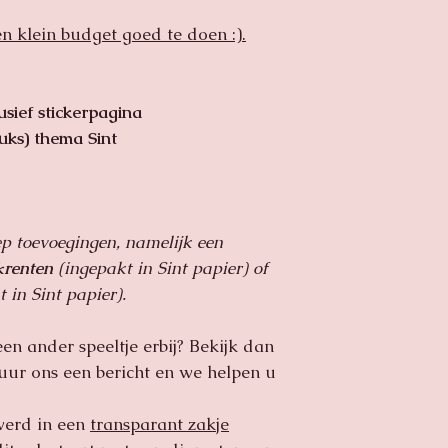
ons opnemen.
zien waar u tegena
geven.
en klein budget goed te doen :).
Hierna gaan we me
Sommige traktati
doen om u wel een 
activiteit op een
Met liefde voor u ge
Let op: Onze traktat
usief stickerpagina
kinderen onder de 3 
uks) thema Sint
ballonnen en of har
Altijd onder toezich
eten.
ep toevoegingen, namelijk een
krenten
(ingepakt in Sint papier) of
 in Sint papier).
een ander speeltje erbij? Bekijk dan
tuur ons een bericht en we helpen u
verd in een
transparant zakje