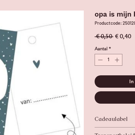
opa is mijn 
Productcode: 25012
Normale 
V
 € 0,50 
€ 0,40
Aantal
*
In
Cadeaulabel
Het formaat van de