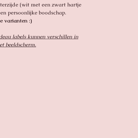
dan horen wij dit g
erzijde (wit met een zwart hartje
r een persoonlijke boodschap.
 varianten :)
deau labels kunnen verschillen in
et beeldscherm.