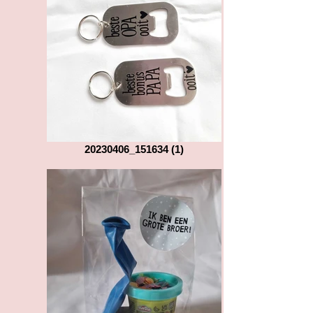
20230406_151634 (1)