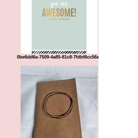
0be6dd6a-7509-4a85-81c8-7fdbf6cc56a0