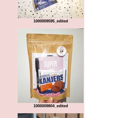
1000009595_edited
1000009804_edited