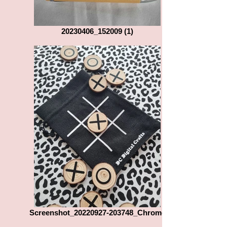
20230406_152009 (1)
Screenshot_20220927-203748_Chrome