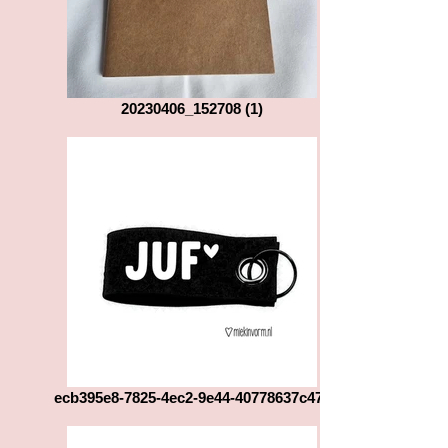
20230406_152708 (1)
ecb395e8-7825-4ec2-9e44-40778637c471