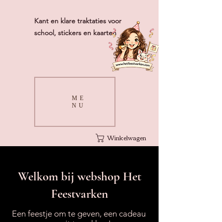
Kant en klare traktaties voor
school, stickers en kaarten
ME
NU
Winkelwagen
Welkom bij webshop Het
Feestvarken
Een feestje om te geven, een cadeau