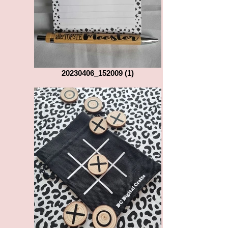
20230406_152009 (1)