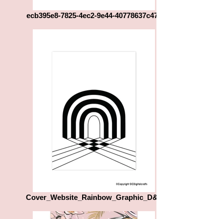
ecb395e8-7825-4ec2-9e44-40778637c471
Cover_Website_Rainbow_Graphic_D&L