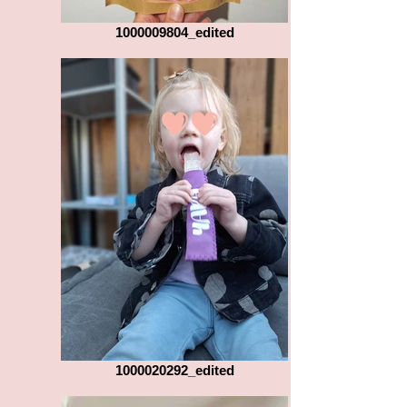
1000009804_edited
1000020292_edited