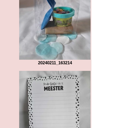
20240211_163214