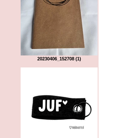
20230406_152708 (1)