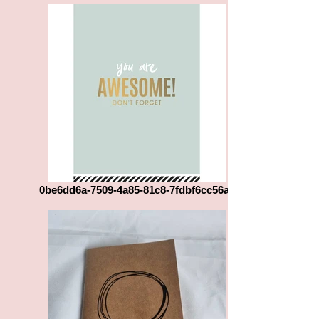
0be6dd6a-7509-4a85-81c8-7fdbf6cc56a0