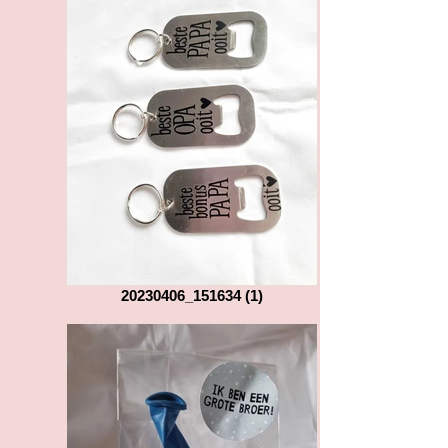
20230406_151634 (1)