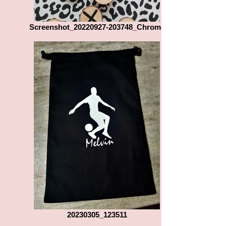
Screenshot_20220927-203748_Chrome
20230305_123511