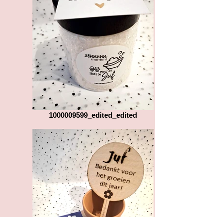
1000009599_edited_edited