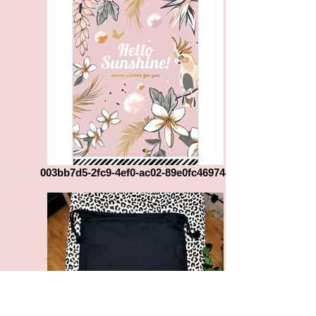
003bb7d5-2fc9-4ef0-ac02-89e0fc469744