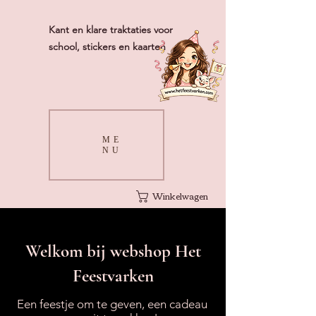
Kant en klare traktaties voor
school, stickers en kaarten
ME
NU
Winkelwagen
Welkom bij webshop Het
Feestvarken
Een feestje om te geven, een cadeau