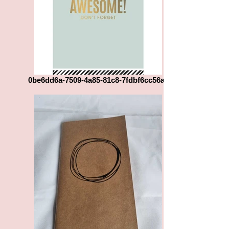
0be6dd6a-7509-4a85-81c8-7fdbf6cc56a0