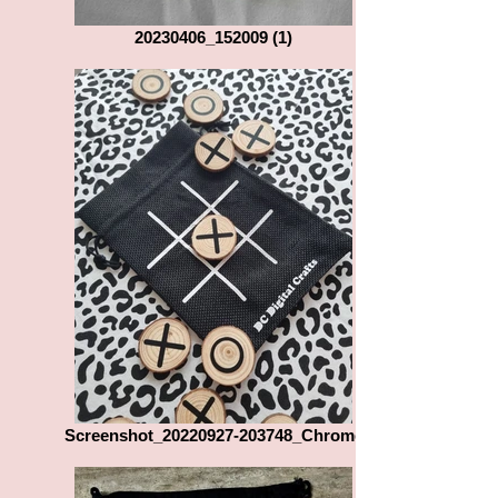
20230406_152009 (1)
Screenshot_20220927-203748_Chrome