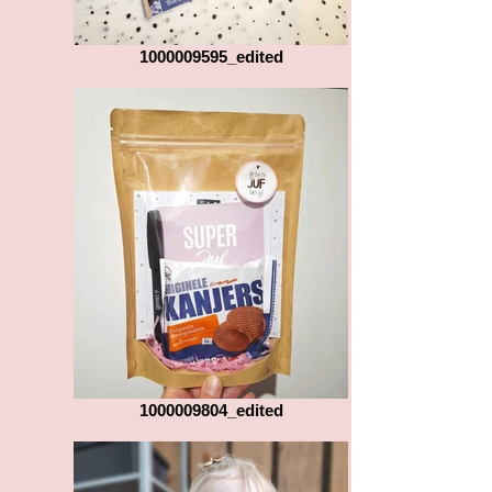
1000009595_edited
1000009804_edited