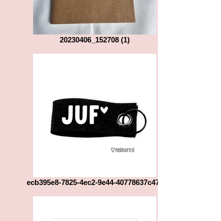
20230406_152708 (1)
ecb395e8-7825-4ec2-9e44-40778637c471