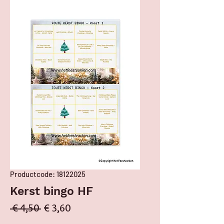
Productcode: 18122025
Kerst bingo HF
Normale prijs
Verkoopprijs
 € 4,50 
€ 3,60