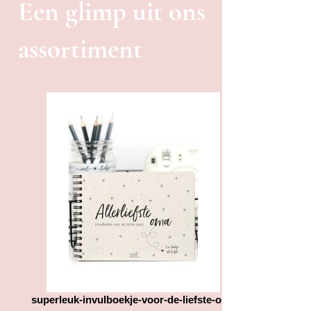
Een glimp uit ons
assortiment
superleuk-invulboekje-voor-de-liefste-oma