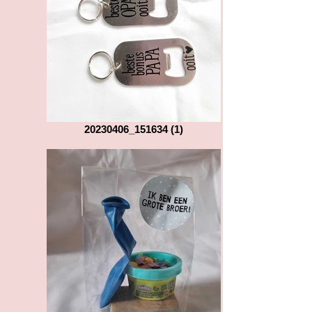
20230406_151634 (1)