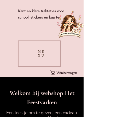
Kant en klare traktaties voor
school, stickers en kaarten
ME
NU
Winkelwagen
Welkom bij webshop Het
Feestvarken
Een feestje om te geven, een cadeau