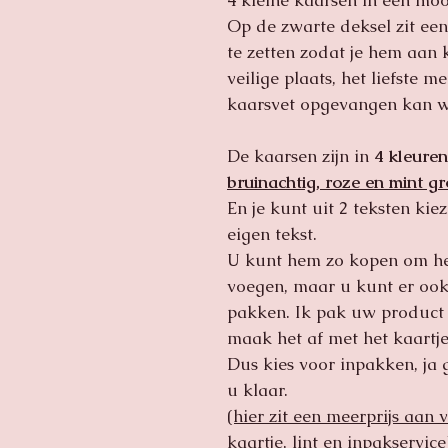
4 kleine kaarsen in een moo
Op de zwarte deksel zit een
te zetten zodat je hem aan 
veilige plaats, het liefste 
kaarsvet opgevangen kan 
De kaarsen zijn in
4 kleuren
bruinachtig, roze en mint g
En je kunt uit 2 teksten kie
eigen tekst.
U kunt hem zo kopen om hem
voegen, maar u kunt er ook
pakken. Ik pak uw product d
maak het af met het kaartje 
Dus kies voor inpakken, ja
u klaar.
(hier zit een meerprijs aan 
kaartje, lint en inpakservice