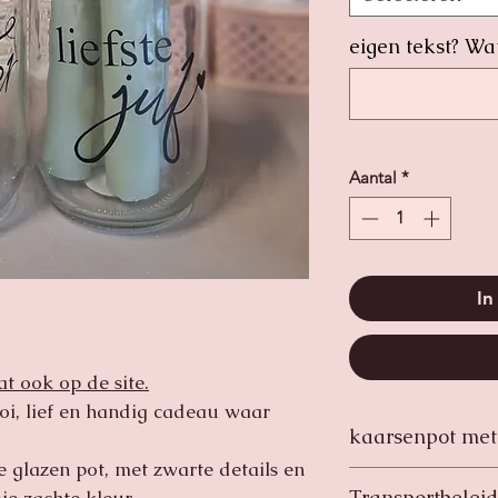
eigen tekst? Wa
Aantal
*
In
at ook op de site.
oi, lief en handig cadeau waar
kaarsenpot met
e glazen pot, met zwarte details en
U ontvangt 1 pot v
Transportbeleid