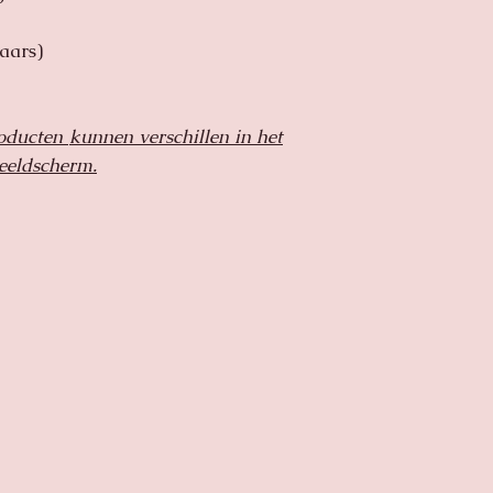
dan horen wij dit g
kaars)
roducten
kunnen verschillen in het
beeldscherm.