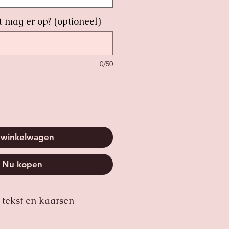
t mag er op? (optioneel)
0/50
 winkelwagen
Nu kopen
 tekst en kaarsen
an glas met zwarte accenten. 4