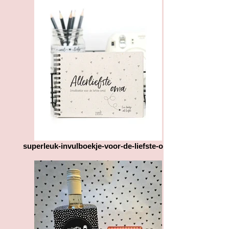
worden, namelijk A4 , A3, of
kunnen zien waar u tegenaan loopt.
brievenbuspost (tot 50 gram). Dit
Hierna gaan we met elkaar kijken
moet u aanklikken bij het afrekenen.
wat we kunnen doen om u wel een
Het gewicht is hier van groot belang
goed eindproduct af te leveren.
voor de verzendkosten. Heeft u
gekozen voor afhalen? Dan
bespreken we met u een dag en tijd
om het pakket(je) op ons afhaal
adres af te komen halen.
Heeft u bepaalde vragen over het
product of de verzending
dan horen wij dit graag van u.
superleuk-invulboekje-voor-de-liefste-oma