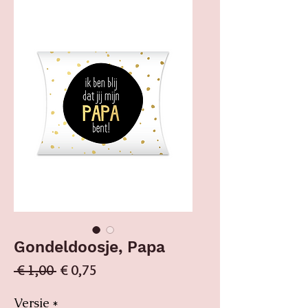
Gondeldoosje, Papa
Normale prijs
Verkoopprijs
 € 1,00 
€ 0,75
Versie
*