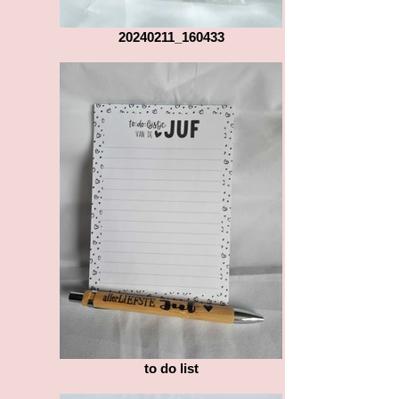
20240211_160433
to do list