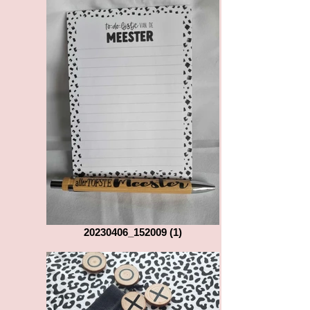
20230406_152009 (1)