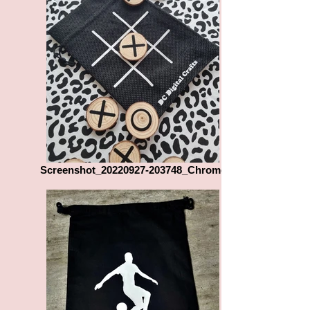
Screenshot_20220927-203748_Chrome