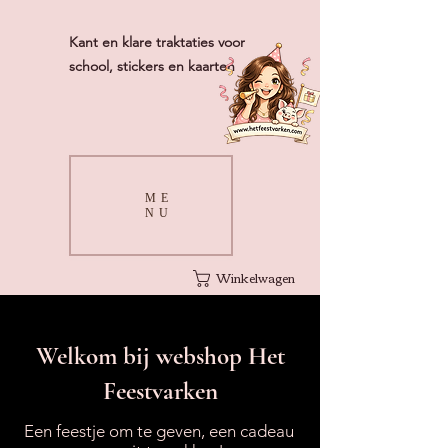
Kant en klare traktaties voor
school, stickers en kaarten
ME
NU
Winkelwagen
Welkom bij webshop Het
Feestvarken
Een feestje om te geven, een cadeau