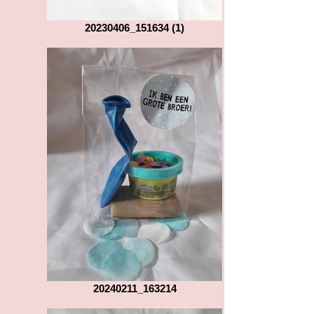
20230406_151634 (1)
20240211_163214