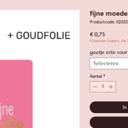
fijne moede
Productcode: 0203
Prijs
€ 0,75
4 kaarten kopen, de 5
gaatje erin voor
Selecteren
Aantal
*
In