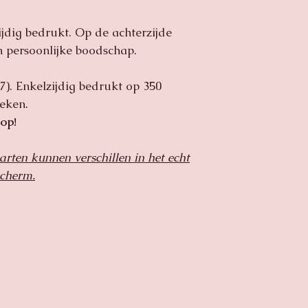
verzendkosten. Hee
doen om u wel een 
bespreken we met u
ijdig bedrukt. Op de achterzijde
pakket(je) op ons a
Heeft u bepaalde v
en persoonlijke boodschap.
verzending
dan horen wij dit g
7). Enkelzijdig bedrukt op 350
eken.
lop!
arten kunnen verschillen in het echt
scherm.