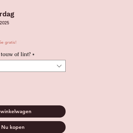
rdag
32025
e gratis!
 touw of lint?
*
 winkelwagen
Nu kopen