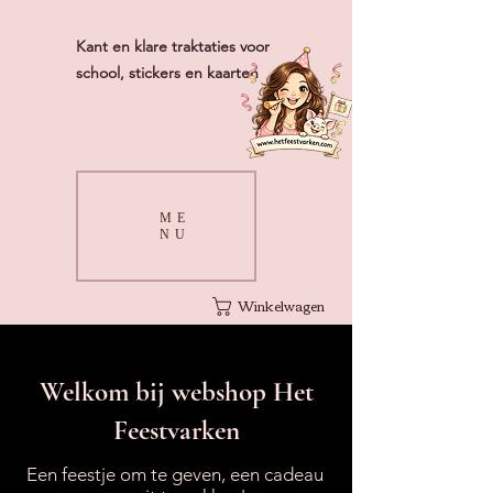
Kant en klare traktaties voor
school, stickers en kaarten
ME
NU
Winkelwagen
Welkom bij webshop Het
Feestvarken
Een feestje om te geven, een cadeau