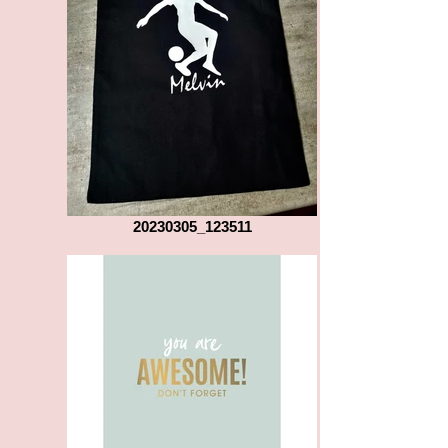
20230305_123511