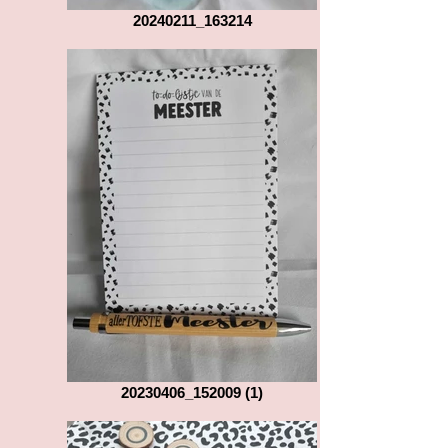
20240211_163214
20230406_152009 (1)