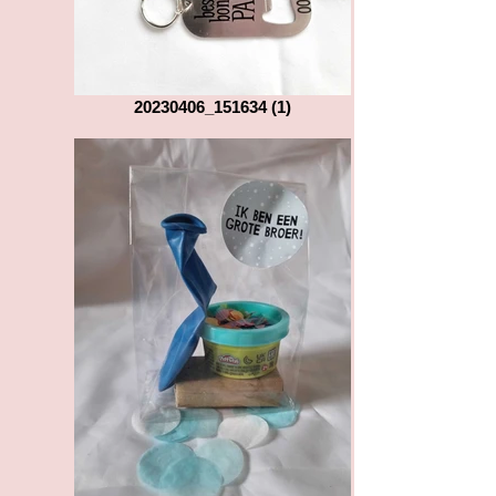
20230406_151634 (1)