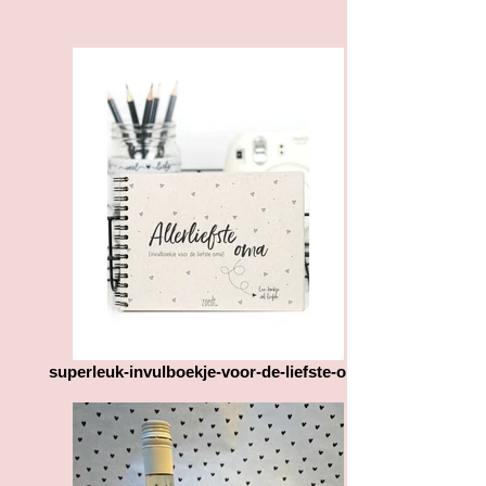
winkelwagen (wat u dus echt af gaat
wat er niet goed is of tegenvalt zou
rekenen) hoe groot uw
dat fijn zijn. Wij vragen u er ook een
verzendenvelop/pakket gaat
foto bij te doen, zodat wij duidelijk
worden, namelijk A4 , A3, of
kunnen zien waar u tegenaan loopt.
brievenbuspost (tot 50 gram). Dit
Hierna gaan we met elkaar kijken
moet u aanklikken bij het afrekenen.
wat we kunnen doen om u wel een
Het gewicht is hier van groot belang
goed eindproduct af te leveren.
voor de verzendkosten. Heeft u
gekozen voor afhalen? Dan
bespreken we met u een dag en tijd
om het pakket(je) op ons afhaal
adres af te komen halen.
Heeft u bepaalde vragen over het
product of de verzending
dan horen wij dit graag van u.
superleuk-invulboekje-voor-de-liefste-oma