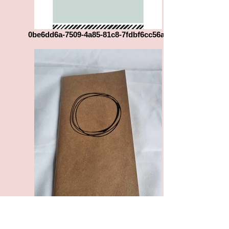
0be6dd6a-7509-4a85-81c8-7fdbf6cc56a0
20230406_152708 (1)