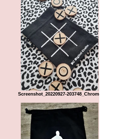
Screenshot_20220927-203748_Chrome