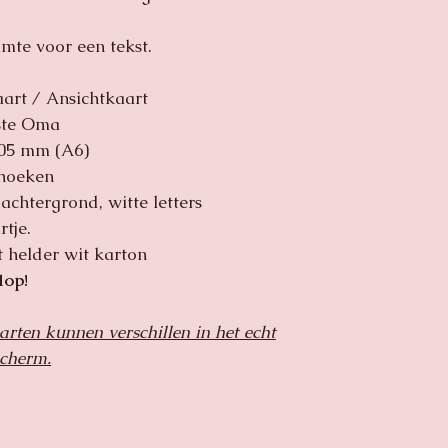
verzending
dan horen wij dit g
imte voor een tekst.
art / Ansichtkaart
fste Oma
105 mm (A6)
 hoeken
achtergrond, witte letters
rtje.
st helder wit karton
lop!
arten kunnen verschillen in het echt
scherm.