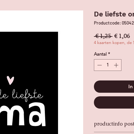
De liefste 
Productcode: 0504
Normale 
V
 € 1,25 
€ 1,06
4 kaarten kopen, de 5
Aantal
*
In
productinfo pos