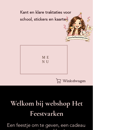
Kant en klare traktaties voor
school, stickers en kaarten
ME
NU
Winkelwagen
Welkom bij webshop Het
Feestvarken
Een feestje om te geven, een cadeau