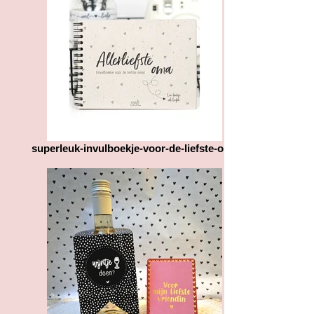
Het gewicht is hier van groot belang
goed eindproduct af te leveren.
voor de verzendkosten. Heeft u
gekozen voor afhalen? Dan
bespreken we met u een dag en tijd
om het pakket(je) op ons afhaal
adres af te komen halen.
Heeft u bepaalde vragen over het
product of de verzending
dan horen wij dit graag van u.
superleuk-invulboekje-voor-de-liefste-oma