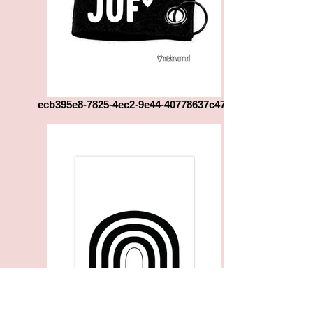
ecb395e8-7825-4ec2-9e44-40778637c471