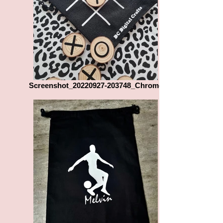
Screenshot_20220927-203748_Chrome