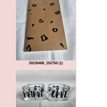
20230406_152750 (1)