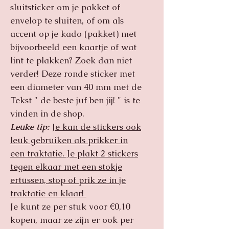
sluitsticker om je pakket of
envelop te sluiten, of om als
accent op je kado (pakket) met
bijvoorbeeld een kaartje of wat
lint te plakken? Zoek dan niet
verder! Deze ronde sticker met
een diameter van 40 mm met de
Tekst " de beste juf ben jij! " is te
vinden in de shop.
Leuke tip:
Je kan de stickers ook
leuk gebruiken als prikker in
een traktatie. Je plakt 2 stickers
tegen elkaar met een stokje
ertussen, stop of prik ze in je
traktatie en klaar!
Je kunt ze per stuk voor €0,10
kopen, maar ze zijn er ook per