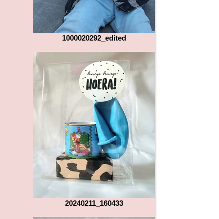
1000020292_edited
20240211_160433