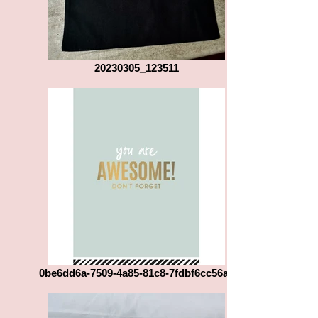
20230305_123511
0be6dd6a-7509-4a85-81c8-7fdbf6cc56a0