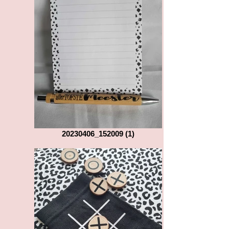
20230406_152009 (1)