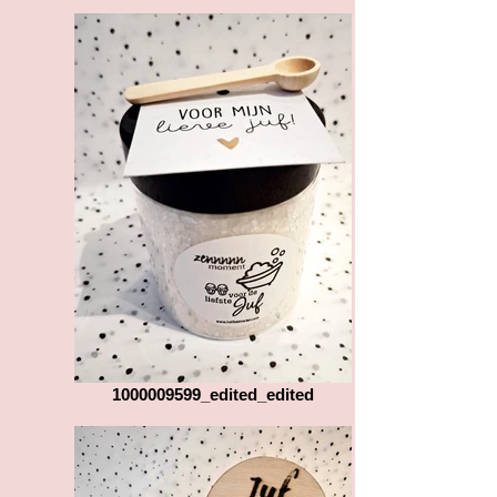
1000009599_edited_edited