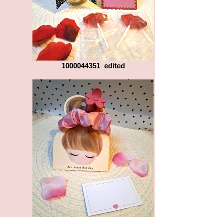
1000044351_edited