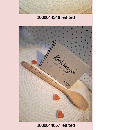
1000044346_edited
1000044057_edited