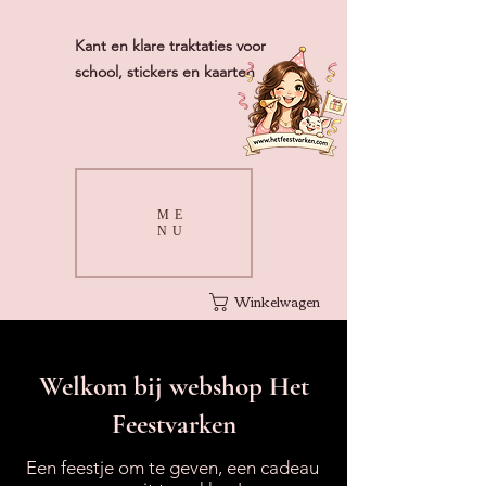
Kant en klare traktaties voor
school, stickers en kaarten
ME
NU
Winkelwagen
Welkom bij webshop Het
Feestvarken
Een feestje om te geven, een cadeau