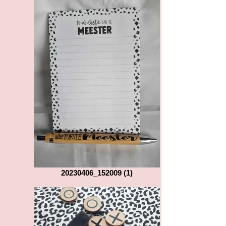
20230406_152009 (1)