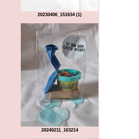
20230406_151634 (1)
20240211_163214