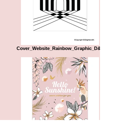
Cover_Website_Rainbow_Graphic_D&L
003bb7d5-2fc9-4ef0-ac02-89e0fc469744