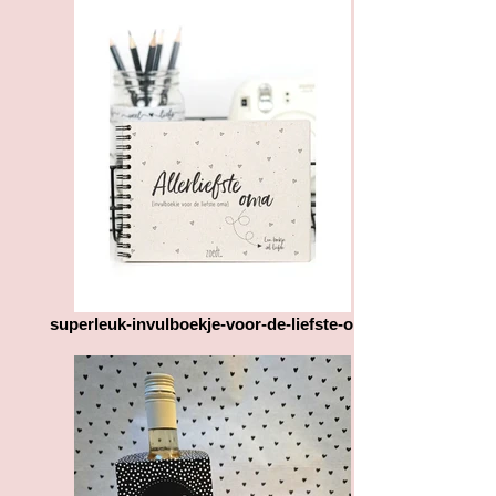
foto bij te doen, zodat wij duidelijk
worden, namelijk A4 , A3, of
kunnen zien waar u tegenaan loopt.
brievenbuspost (tot 50 gram). Dit
Hierna gaan we met elkaar kijken
moet u aanklikken bij het afrekenen.
wat we kunnen doen om u wel een
Het gewicht is hier van groot belang
goed eindproduct af te leveren.
voor de verzendkosten. Heeft u
gekozen voor afhalen? Dan
bespreken we met u een dag en tijd
om het pakket(je) op ons afhaal
adres af te komen halen.
Heeft u bepaalde vragen over het
product of de verzending
dan horen wij dit graag van u.
superleuk-invulboekje-voor-de-liefste-oma