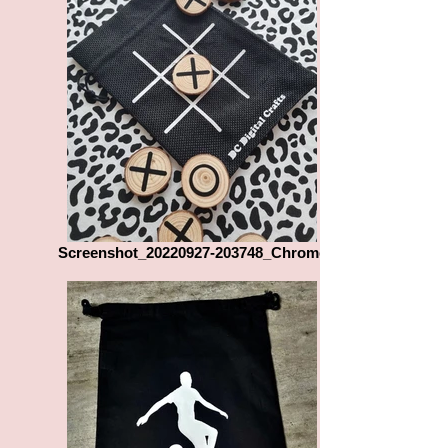
Screenshot_20220927-203748_Chrome