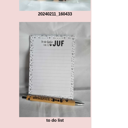
20240211_160433
to do list