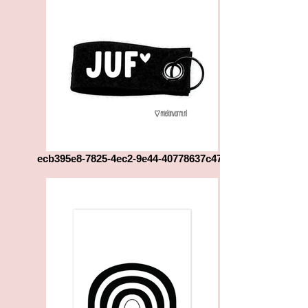
ecb395e8-7825-4ec2-9e44-40778637c471