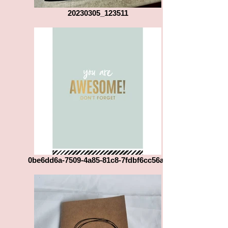
20230305_123511
0be6dd6a-7509-4a85-81c8-7fdbf6cc56a0