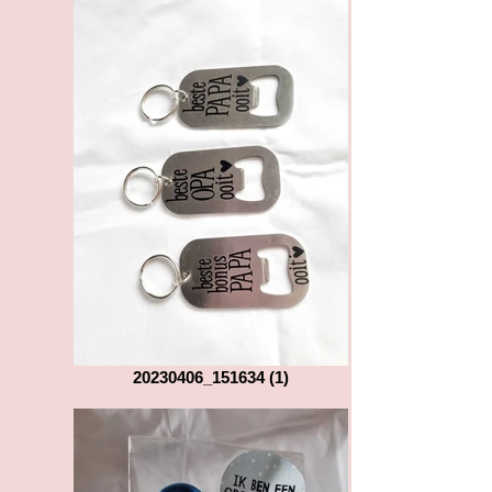
20230406_151634 (1)