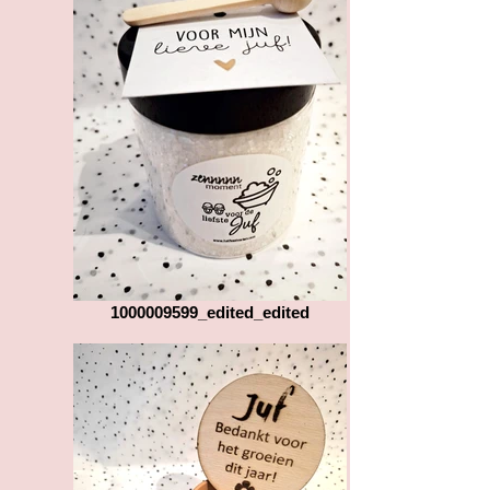
1000009599_edited_edited