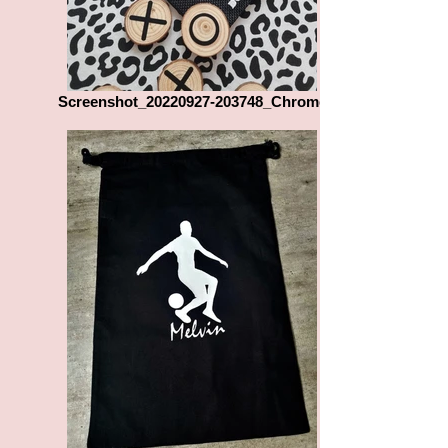
Screenshot_20220927-203748_Chrome