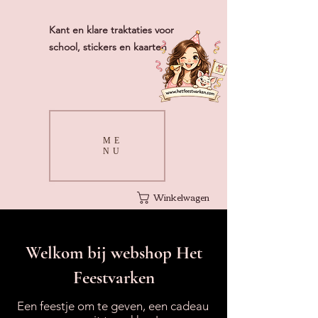
Kant en klare traktaties voor
school, stickers en kaarten
ME
NU
Winkelwagen
Welkom bij webshop Het
Feestvarken
Een feestje om te geven, een cadeau