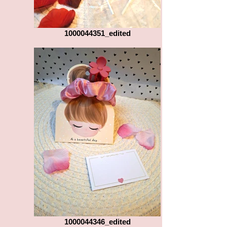
1000044351_edited
1000044346_edited