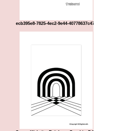
ecb395e8-7825-4ec2-9e44-40778637c471