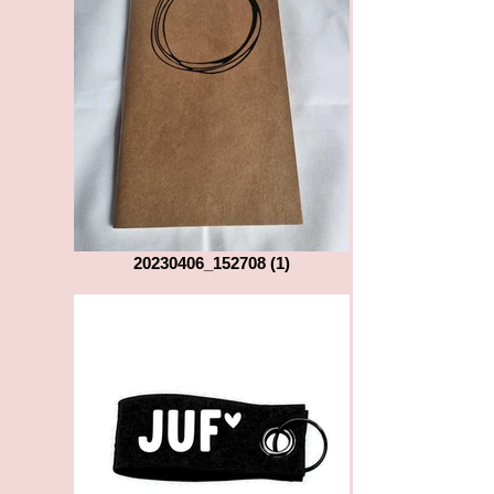
20230406_152708 (1)