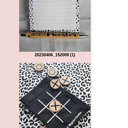
20230406_152009 (1)