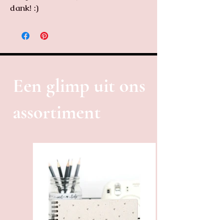
dank! :)
Een glimp uit ons
assortiment