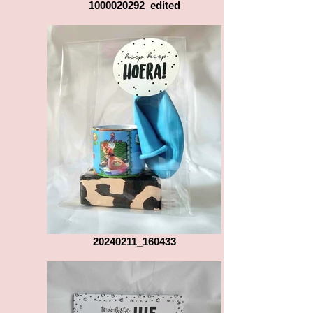
1000020292_edited
20240211_160433