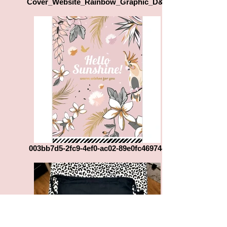
Cover_Website_Rainbow_Graphic_D&L
003bb7d5-2fc9-4ef0-ac02-89e0fc469744