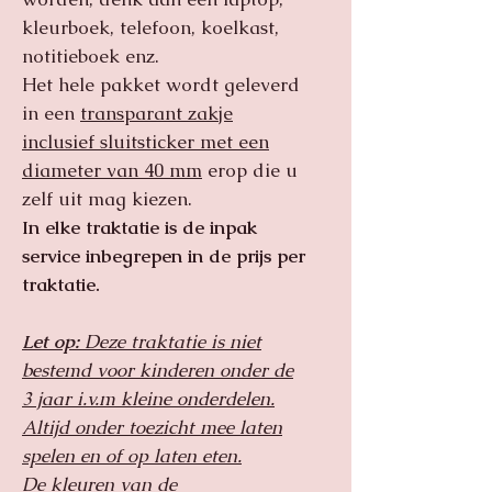
kleurboek, telefoon, koelkast,
notitieboek enz.
Het hele pakket wordt geleverd
in een
transparant zakje
inclusief sluitsticker met een
diameter van 40 mm
erop die u
zelf uit mag kiezen.
In elke traktatie is de inpak
service inbegrepen in de prijs per
traktatie.
Let op:
Deze traktatie is niet
bestemd voor kinderen onder de
3 jaar i.v.m kleine onderdelen.
Altijd onder toezicht mee laten
spelen en of op laten eten.
De kleuren van de