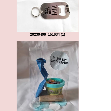
20230406_151634 (1)