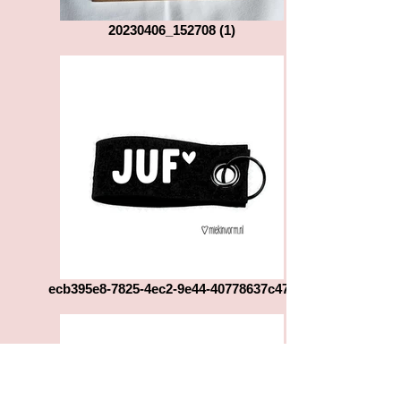
20230406_152708 (1)
ecb395e8-7825-4ec2-9e44-40778637c471