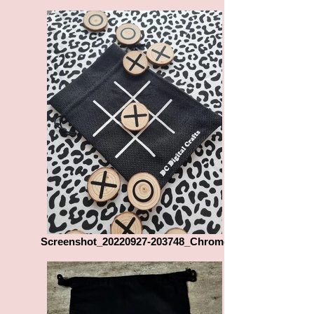
Screenshot_20220927-203748_Chrome