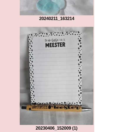
20240211_163214
20230406_152009 (1)