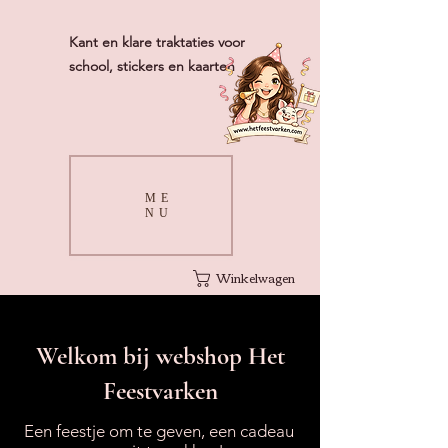
Kant en klare traktaties voor
school, stickers en kaarten
ME
NU
Winkelwagen
Welkom bij webshop Het
Feestvarken
Een feestje om te geven, een cadeau