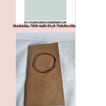
0be6dd6a-7509-4a85-81c8-7fdbf6cc56a0