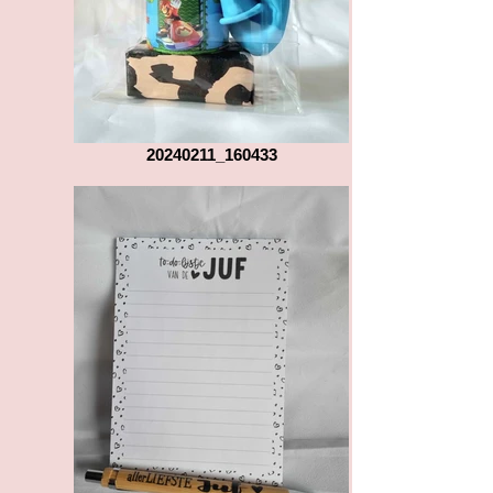
20240211_160433