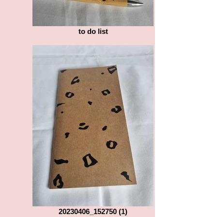
to do list
20230406_152750 (1)