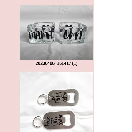
20230406_151417 (1)